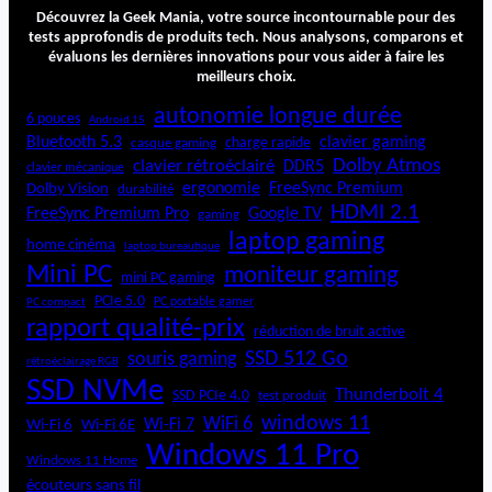
K
Découvrez la Geek Mania, votre source incontournable pour des
7
tests approfondis de produits tech. Nous analysons, comparons et
évaluons les dernières innovations pour vous aider à faire les
8
meilleurs choix.
b
a
autonomie longue durée
6 pouces
Android 15
i
Bluetooth 5.3
clavier gaming
charge rapide
casque gaming
e
Dolby Atmos
clavier rétroéclairé
DDR5
s
clavier mécanique
ergonomie
FreeSync Premium
Dolby Vision
durabilité
HDMI 2.1
FreeSync Premium Pro
Google TV
gaming
laptop gaming
home cinéma
laptop bureautique
Mini PC
moniteur gaming
mini PC gaming
PCIe 5.0
PC portable gamer
PC compact
rapport qualité-prix
réduction de bruit active
SSD 512 Go
souris gaming
rétroéclairage RGB
SSD NVMe
Thunderbolt 4
SSD PCIe 4.0
test produit
windows 11
WiFi 6
Wi-Fi 6E
Wi-Fi 7
Wi-Fi 6
Windows 11 Pro
Windows 11 Home
écouteurs sans fil