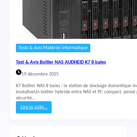
Tests & Avis Matériel informatique
Test & Avis Boîtier NAS AUDHEID K7 8 baies
19 décembre 2025
K7 Boîtier NAS 8 baies : la station de stockage domestique m
évolutiveUn boîtier hybride entre NAS et PC compact, pensé 
sécurité…
Lire la suite…
:
T
e
s