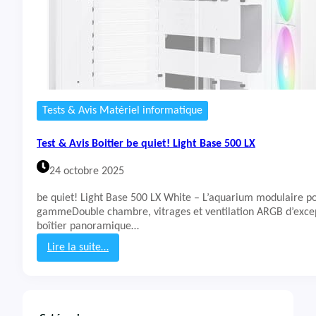
Tests & Avis Matériel informatique
Test & Avis Boitier be quiet! Light Base 500 LX
24 octobre 2025
be quiet! Light Base 500 LX White – L’aquarium modulaire p
gammeDouble chambre, vitrages et ventilation ARGB d’excep
boîtier panoramique…
Lire la suite…
:
T
e
s