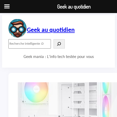
Geek au quotidien
Aller
au
contenu
Geek au quotidien
R
e
c
Geek mania : L'info tech testée pour vous
h
e
r
c
h
e
r