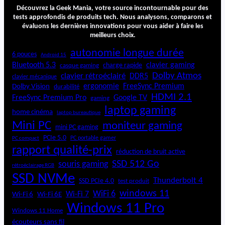
g
Découvrez la Geek Mania, votre source incontournable pour des
h
tests approfondis de produits tech. Nous analysons, comparons et
évaluons les dernières innovations pour vous aider à faire les
t
meilleurs choix.
B
a
autonomie longue durée
6 pouces
Android 15
s
Bluetooth 5.3
clavier gaming
charge rapide
casque gaming
e
Dolby Atmos
clavier rétroéclairé
DDR5
5
clavier mécanique
ergonomie
FreeSync Premium
Dolby Vision
durabilité
0
HDMI 2.1
0
FreeSync Premium Pro
Google TV
gaming
L
laptop gaming
home cinéma
laptop bureautique
X
Mini PC
moniteur gaming
mini PC gaming
PCIe 5.0
PC portable gamer
PC compact
rapport qualité-prix
réduction de bruit active
SSD 512 Go
souris gaming
rétroéclairage RGB
SSD NVMe
Thunderbolt 4
SSD PCIe 4.0
test produit
windows 11
WiFi 6
Wi-Fi 6E
Wi-Fi 7
Wi-Fi 6
Windows 11 Pro
Windows 11 Home
écouteurs sans fil