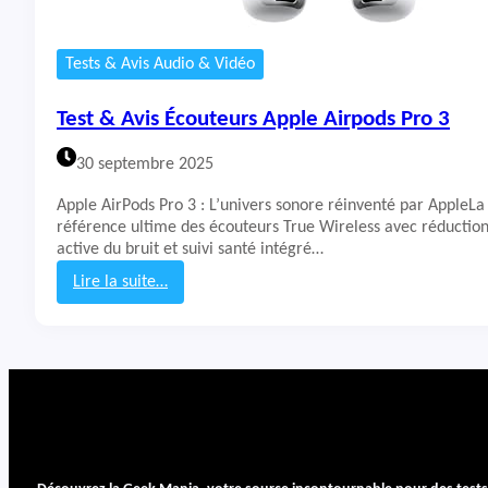
Tests & Avis Audio & Vidéo
Test & Avis Écouteurs Apple Airpods Pro 3
30 septembre 2025
Apple AirPods Pro 3 : L’univers sonore réinventé par AppleLa
référence ultime des écouteurs True Wireless avec réductio
active du bruit et suivi santé intégré…
Lire la suite…
:
T
e
s
t
&
A
v
i