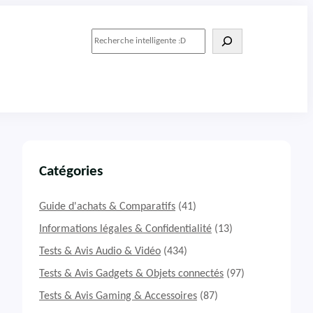
R
e
c
h
e
r
c
h
e
r
Catégories
Guide d'achats & Comparatifs
(41)
Informations légales & Confidentialité
(13)
Tests & Avis Audio & Vidéo
(434)
Tests & Avis Gadgets & Objets connectés
(97)
Tests & Avis Gaming & Accessoires
(87)