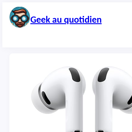
Aller
au
contenu
Geek au quotidien