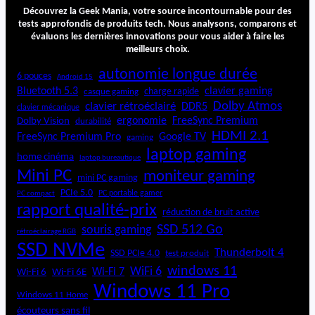
4
Découvrez la Geek Mania, votre source incontournable pour des
A
tests approfondis de produits tech. Nous analysons, comparons et
évaluons les dernières innovations pour vous aider à faire les
R
meilleurs choix.
G
B
autonomie longue durée
6 pouces
Android 15
Bluetooth 5.3
clavier gaming
charge rapide
casque gaming
Dolby Atmos
clavier rétroéclairé
DDR5
clavier mécanique
ergonomie
FreeSync Premium
Dolby Vision
durabilité
HDMI 2.1
FreeSync Premium Pro
Google TV
gaming
laptop gaming
home cinéma
laptop bureautique
Mini PC
moniteur gaming
mini PC gaming
PCIe 5.0
PC portable gamer
PC compact
rapport qualité-prix
réduction de bruit active
SSD 512 Go
souris gaming
rétroéclairage RGB
SSD NVMe
Thunderbolt 4
SSD PCIe 4.0
test produit
windows 11
WiFi 6
Wi-Fi 6E
Wi-Fi 7
Wi-Fi 6
Windows 11 Pro
Windows 11 Home
écouteurs sans fil