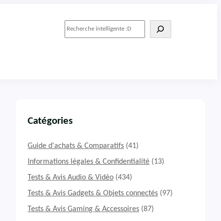
R
e
c
h
e
r
c
h
e
r
Catégories
Guide d'achats & Comparatifs
(41)
Informations légales & Confidentialité
(13)
Tests & Avis Audio & Vidéo
(434)
Tests & Avis Gadgets & Objets connectés
(97)
Tests & Avis Gaming & Accessoires
(87)