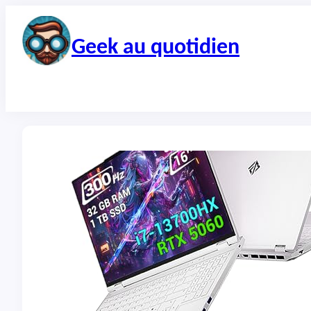
Aller
au
contenu
Geek au quotidien