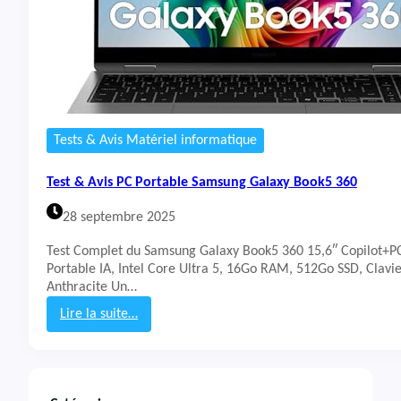
Tests & Avis Matériel informatique
Test & Avis PC Portable Samsung Galaxy Book5 360
28 septembre 2025
Test Complet du Samsung Galaxy Book5 360 15,6″ Copilot+P
Portable IA, Intel Core Ultra 5, 16Go RAM, 512Go SSD, Clavi
Anthracite Un…
Lire la suite…
:
T
e
s