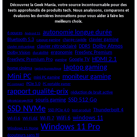
G
Découvrez la Geek Mania, votre source incontournable pour des
a
tests approfondis de produits tech. Nous analysons, comparons et
évaluons les dernières innovations pour vous aider à faire les
l
meilleurs choix.
a
x
autonomie longue durée
6 pouces
Android 15
y
Bluetooth 5.3
clavier gaming
charge rapide
casque gaming
B
Dolby Atmos
clavier rétroéclairé
DDR5
o
clavier mécanique
ergonomie
FreeSync Premium
Dolby Vision
durabilité
o
HDMI 2.1
k
FreeSync Premium Pro
Google TV
gaming
5
laptop gaming
home cinéma
laptop bureautique
3
Mini PC
moniteur gaming
6
mini PC gaming
0
PCIe 5.0
PC portable gamer
PC compact
rapport qualité-prix
réduction de bruit active
SSD 512 Go
souris gaming
rétroéclairage RGB
SSD NVMe
Thunderbolt 4
SSD PCIe 4.0
test produit
windows 11
WiFi 6
Wi-Fi 6E
Wi-Fi 7
Wi-Fi 6
Windows 11 Pro
Windows 11 Home
écouteurs sans fil