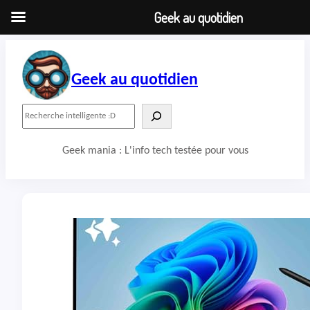
Geek au quotidien
Aller
au
contenu
Geek au quotidien
R
e
c
Geek mania : L'info tech testée pour vous
h
e
r
c
h
e
r