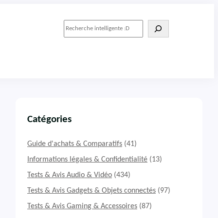
R
e
c
h
e
r
c
h
e
r
Catégories
Guide d'achats & Comparatifs
(41)
Informations légales & Confidentialité
(13)
Tests & Avis Audio & Vidéo
(434)
Tests & Avis Gadgets & Objets connectés
(97)
Tests & Avis Gaming & Accessoires
(87)