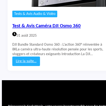
Tests & Avis Audio & Vidéo
Test & Avis Caméra DJI Osmo 360
31 août 2025
DJI Bundle Standard Osmo 360 : L’action 360° réinventée à
8KLa caméra ultra-haute résolution pensée pour les sports,
vloggers et créateurs exigeants Introduction La DJI…
Lire la suite…
:
T
e
s
t
&
A
v
i