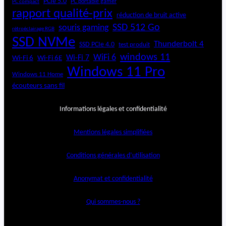
PCIe 5.0
PC portable gamer
PC compact
rapport qualité-prix
réduction de bruit active
SSD 512 Go
souris gaming
rétroéclairage RGB
SSD NVMe
Thunderbolt 4
SSD PCIe 4.0
test produit
windows 11
WiFi 6
Wi-Fi 6E
Wi-Fi 7
Wi-Fi 6
Windows 11 Pro
Windows 11 Home
écouteurs sans fil
Informations légales et confidentialité
Mentions légales simplifiées
Conditions générales d’utilisation
Anonymat et confidentialité
Qui sommes-nous ?