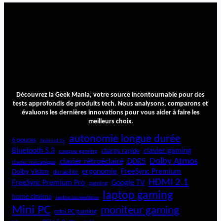
o
m
i
P
O
C
O
X
7
Découvrez la Geek Mania, votre source incontournable pour des
tests approfondis de produits tech. Nous analysons, comparons et
évaluons les dernières innovations pour vous aider à faire les
meilleurs choix.
autonomie longue durée
6 pouces
Android 15
Bluetooth 5.3
clavier gaming
charge rapide
casque gaming
Dolby Atmos
clavier rétroéclairé
DDR5
clavier mécanique
ergonomie
FreeSync Premium
Dolby Vision
durabilité
HDMI 2.1
FreeSync Premium Pro
Google TV
gaming
laptop gaming
home cinéma
laptop bureautique
Mini PC
moniteur gaming
mini PC gaming