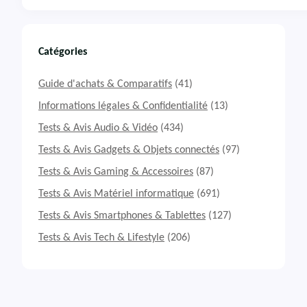
d
T
m
e
i
s
N
t
Catégories
o
&
t
A
Guide d'achats & Comparatifs
(41)
e
v
1
i
Informations légales & Confidentialité
(13)
4
s
Tests & Avis Audio & Vidéo
(434)
5
S
G
m
Tests & Avis Gadgets & Objets connectés
(97)
a
Tests & Avis Gaming & Accessoires
(87)
r
t
Tests & Avis Matériel informatique
(691)
p
h
Tests & Avis Smartphones & Tablettes
(127)
o
Tests & Avis Tech & Lifestyle
(206)
n
e
X
i
a