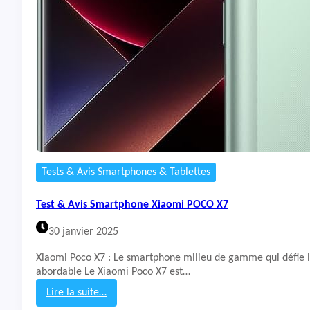
&
A
v
i
s
S
m
a
r
t
p
h
o
Tests & Avis Smartphones & Tablettes
n
e
Test & Avis Smartphone Xiaomi POCO X7
X
i
30 janvier 2025
a
o
Xiaomi Poco X7 : Le smartphone milieu de gamme qui défie le
m
abordable Le Xiaomi Poco X7 est…
i
R
Lire la suite…
e
: