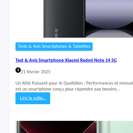
Tests & Avis Smartphones & Tablettes
Test & Avis Smartphone Xiaomi Redmi Note 14 5G
21 février 2025
Un Allié Puissant pour le Quotidien : Performances et Innov
est un smartphone conçu pour répondre aux besoins…
Lire la suite…
:
T
e
s
t