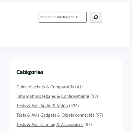
R
e
c
h
e
r
c
h
e
r
Catégories
Guide d'achats & Comparatifs
(41)
Informations légales & Confidentialité
(13)
Tests & Avis Audio & Vidéo
(434)
Tests & Avis Gadgets & Objets connectés
(97)
Tests & Avis Gaming & Accessoires
(87)