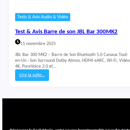
Tests & Avis Audio & Vidéo
Test & Avis Barre de son JBL Bar 300MK2
11 novembre 2025
JBL Bar 300 MK2 – Barre de Son Bluetooth 5.0 Canaux Tout-
en-Un : Son Surround Dolby Atmos, HDMI eARC, Wi-Fi, Vidéo
4K, PureVoice 2.0 et…
Lire la suite…
:
T
e
s
t
&
A
v
i