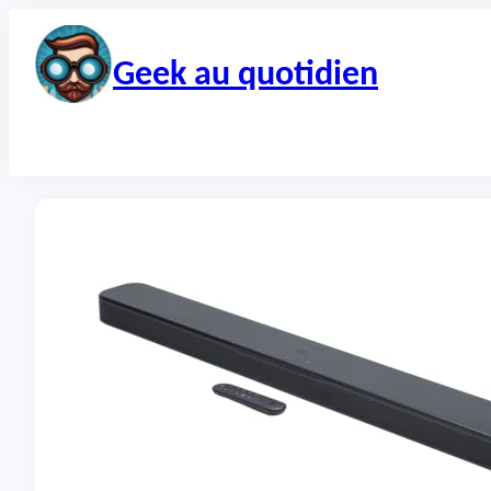
Aller
au
contenu
Geek au quotidien