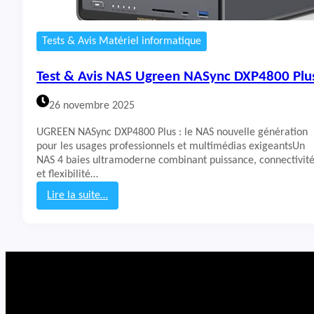
Tests & Avis Matériel informatique
Test & Avis NAS Ugreen NASync DXP4800 Plu
26 novembre 2025
UGREEN NASync DXP4800 Plus : le NAS nouvelle génération
pour les usages professionnels et multimédias exigeantsUn
NAS 4 baies ultramoderne combinant puissance, connectivit
et flexibilité…
Lire la suite…
:
T
e
s
t
&
A
v