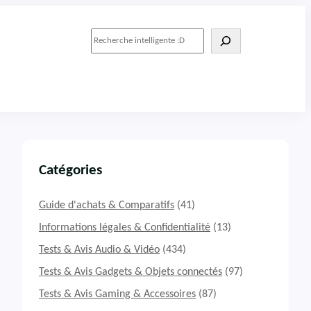
R
e
c
h
e
r
c
h
e
r
Catégories
Guide d'achats & Comparatifs
(41)
Informations légales & Confidentialité
(13)
Tests & Avis Audio & Vidéo
(434)
Tests & Avis Gadgets & Objets connectés
(97)
Tests & Avis Gaming & Accessoires
(87)