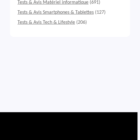
Tests & Avis Matériel informatique
(691)
Tests & Avis Smartphones & Tablettes
(127)
Tests & Avis Tech & Lifestyle
(206)