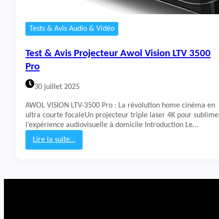
Tests & Avis Audio & Vidéo
Test & Avis Projecteur Awol Vision LTV 3500
Pro
30 juillet 2025
AWOL VISION LTV-3500 Pro : La révolution home cinéma en
ultra courte focaleUn projecteur triple laser 4K pour sublime
l’expérience audiovisuelle à domicile Introduction Le…
Lire la suite…
:
T
e
s
t
&
A
v