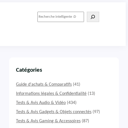
R
e
c
h
e
r
c
h
e
r
Catégories
Guide d'achats & Comparatifs
(41)
Informations légales & Confidentialité
(13)
Tests & Avis Audio & Vidéo
(434)
Tests & Avis Gadgets & Objets connectés
(97)
Tests & Avis Gaming & Accessoires
(87)