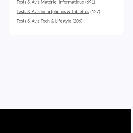
Tests & Avis Matériel informatique
(691)
Tests & Avis Smartphones & Tablettes
(127)
Tests & Avis Tech & Lifestyle
(206)