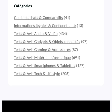
s
t
Catégories
&
A
Guide d'achats & Comparatifs
(41)
v
i
Informations légales & Confidentialité
(13)
s
Tests & Avis Audio & Vidéo
(434)
A
n
Tests & Avis Gadgets & Objets connectés
(97)
k
Tests & Avis Gaming & Accessoires
(87)
e
r
Tests & Avis Matériel informatique
(691)
5
1
Tests & Avis Smartphones & Tablettes
(127)
1
Tests & Avis Tech & Lifestyle
(206)
:
c
h
a
r
g
e
u