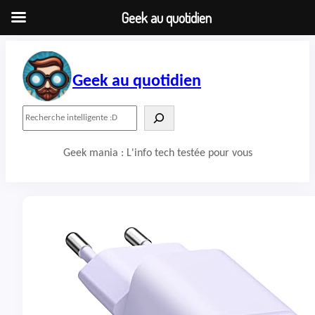
Geek au quotidien
Aller
au
contenu
Geek au quotidien
R
e
c
Geek mania : L'info tech testée pour vous
h
e
r
c
h
e
r