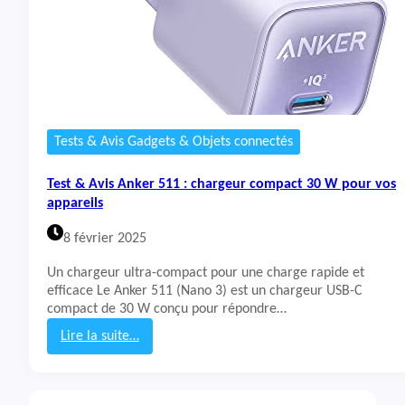
Tests & Avis Gadgets & Objets connectés
Test & Avis Anker 511 : chargeur compact 30 W pour vos
appareils
8 février 2025
Un chargeur ultra-compact pour une charge rapide et
efficace Le Anker 511 (Nano 3) est un chargeur USB-C
compact de 30 W conçu pour répondre…
Lire la suite…
:
T
e