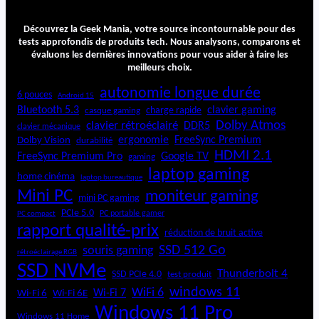
r
c
Découvrez la Geek Mania, votre source incontournable pour des
o
tests approfondis de produits tech. Nous analysons, comparons et
m
évaluons les dernières innovations pour vous aider à faire les
p
meilleurs choix.
a
autonomie longue durée
6 pouces
c
Android 15
Bluetooth 5.3
t
clavier gaming
charge rapide
casque gaming
3
Dolby Atmos
clavier rétroéclairé
DDR5
clavier mécanique
0
ergonomie
FreeSync Premium
Dolby Vision
durabilité
W
HDMI 2.1
FreeSync Premium Pro
Google TV
gaming
p
laptop gaming
home cinéma
laptop bureautique
o
Mini PC
moniteur gaming
u
mini PC gaming
r
PCIe 5.0
PC portable gamer
PC compact
v
rapport qualité-prix
réduction de bruit active
o
SSD 512 Go
souris gaming
s
rétroéclairage RGB
SSD NVMe
a
Thunderbolt 4
SSD PCIe 4.0
test produit
p
windows 11
WiFi 6
Wi-Fi 6E
Wi-Fi 7
Wi-Fi 6
p
Windows 11 Pro
a
Windows 11 Home