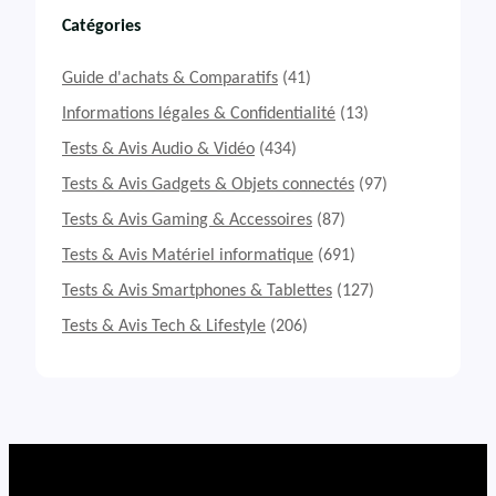
s
t
Catégories
&
A
Guide d'achats & Comparatifs
(41)
v
i
Informations légales & Confidentialité
(13)
s
Tests & Avis Audio & Vidéo
(434)
S
o
Tests & Avis Gadgets & Objets connectés
(97)
u
Tests & Avis Gaming & Accessoires
(87)
r
i
Tests & Avis Matériel informatique
(691)
s
R
Tests & Avis Smartphones & Tablettes
(127)
a
Tests & Avis Tech & Lifestyle
(206)
z
e
r
N
a
g
a
X