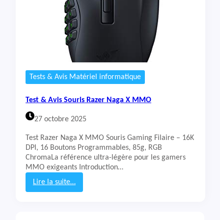
Tests & Avis Matériel informatique
Test & Avis Souris Razer Naga X MMO
27 octobre 2025
Test Razer Naga X MMO Souris Gaming Filaire – 16K
DPI, 16 Boutons Programmables, 85g, RGB
ChromaLa référence ultra-légère pour les gamers
MMO exigeants Introduction…
Lire la suite…
:
T
e