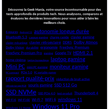
M
M
Découvrez la Geek Mania, votre source incontournable pour des
O
tests approfondis de produits tech. Nous analysons, comparons et
évaluons les dernières innovations pour vous aider à faire les
meilleurs choix.
autonomie longue durée
6 pouces
Android 15
Bluetooth 5.3
clavier gaming
charge rapide
casque gaming
Dolby Atmos
clavier rétroéclairé
DDR5
clavier mécanique
ergonomie
FreeSync Premium
Dolby Vision
durabilité
HDMI 2.1
FreeSync Premium Pro
Google TV
gaming
laptop gaming
home cinéma
laptop bureautique
Mini PC
moniteur gaming
mini PC gaming
PCIe 5.0
PC portable gamer
PC compact
rapport qualité-prix
réduction de bruit active
SSD 512 Go
souris gaming
rétroéclairage RGB
SSD NVMe
Thunderbolt 4
SSD PCIe 4.0
test produit
windows 11
WiFi 6
Wi-Fi 6E
Wi-Fi 7
Wi-Fi 6
Windows 11 Pro
Windows 11 Home