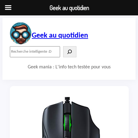
Geek au quotidien
Aller
au
contenu
Geek au quotidien
R
e
c
Geek mania : L'info tech testée pour vous
h
e
r
c
h
e
r