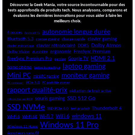
S
Découvrez la Geek Mania, votre source incontournable pour des
D
tests approfondis de produits tech. Nous analysons, comparons et
évaluons les dernières innovations pour vous aider à faire les
O
meilleurs choix.
R
I
autonomie longue durée
6 pouces
Android 15
C
Bluetooth 5.3
clavier gaming
charge rapide
casque gaming
O
Dolby Atmos
clavier rétroéclairé
DDR5
H
clavier mécanique
ergonomie
FreeSync Premium
Dolby Vision
durabilité
u
HDMI 2.1
b
FreeSync Premium Pro
Google TV
gaming
U
laptop gaming
home cinéma
laptop bureautique
S
Mini PC
moniteur gaming
B
mini PC gaming
-
PCIe 5.0
PC portable gamer
PC compact
C
rapport qualité-prix
réduction de bruit active
1
SSD 512 Go
souris gaming
rétroéclairage RGB
0
SSD NVMe
-
Thunderbolt 4
SSD PCIe 4.0
test produit
e
windows 11
WiFi 6
Wi-Fi 6E
Wi-Fi 7
Wi-Fi 6
n
Windows 11 Pro
-
Windows 11 Home
1
écouteurs sans fil