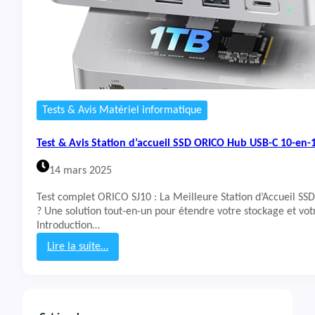
Tests & Avis Matériel informatique
Test & Avis Station d’accueil SSD ORICO Hub USB-C 10-en-
14 mars 2025
Test complet ORICO SJ10 : La Meilleure Station d’Accueil SS
? Une solution tout-en-un pour étendre votre stockage et vot
Introduction…
Lire la suite…
:
T
e
s