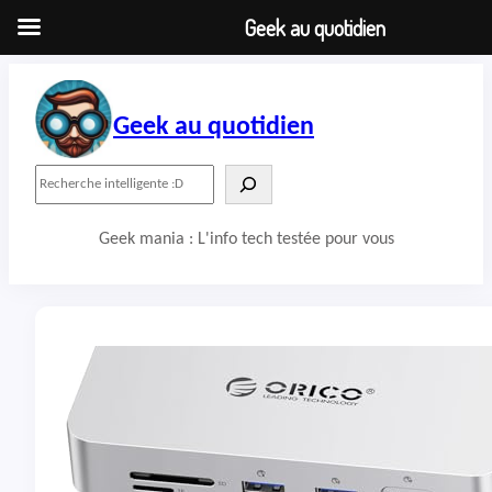
Geek au quotidien
Aller
au
contenu
Geek au quotidien
R
e
c
Geek mania : L'info tech testée pour vous
h
e
r
c
h
e
r