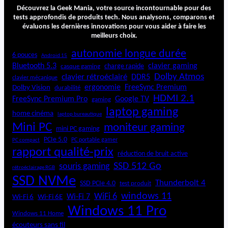
n
Découvrez la Geek Mania, votre source incontournable pour des
a
tests approfondis de produits tech. Nous analysons, comparons et
évaluons les dernières innovations pour vous aider à faire les
l
meilleurs choix.
y
s
autonomie longue durée
6 pouces
Android 15
e
Bluetooth 5.3
clavier gaming
charge rapide
casque gaming
d
Dolby Atmos
clavier rétroéclairé
DDR5
e
clavier mécanique
ergonomie
FreeSync Premium
Dolby Vision
durabilité
l
HDMI 2.1
’
FreeSync Premium Pro
Google TV
gaming
e
laptop gaming
home cinéma
laptop bureautique
a
Mini PC
moniteur gaming
u
mini PC gaming
i
PCIe 5.0
PC portable gamer
PC compact
o
rapport qualité-prix
réduction de bruit active
p
SSD 512 Go
souris gaming
rétroéclairage RGB
o
SSD NVMe
o
Thunderbolt 4
SSD PCIe 4.0
test produit
l
windows 11
WiFi 6
Wi-Fi 6E
Wi-Fi 7
Wi-Fi 6
E
Windows 11 Pro
c
Windows 11 Home
O
écouteurs sans fil