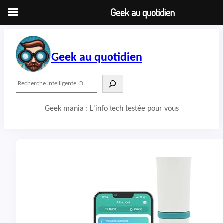
Geek au quotidien
Aller
au
contenu
Geek au quotidien
R
e
c
Geek mania : L'info tech testée pour vous
h
e
r
c
h
e
r