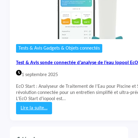
Tests & Avis Gadgets & Objets connectés
Test & Avis sonde connectée d’analyse de l’eau iopool EcO
1 septembre 2025
EcO Start : Analyseur de Traitement de l’Eau pour Piscine et
révolution connectée pour un entretien simplifié et ultra-pré
L’EcO Start d’iopool est…
Lire la suite…
:
T
e
s