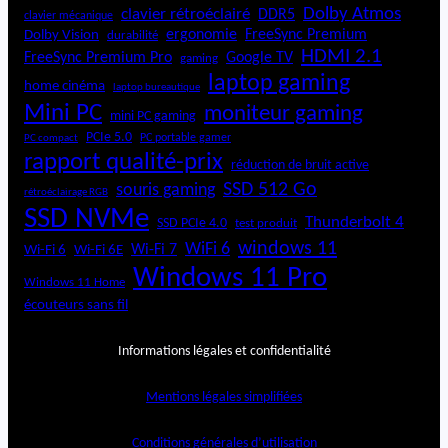
Dolby Atmos
clavier rétroéclairé
DDR5
clavier mécanique
ergonomie
FreeSync Premium
Dolby Vision
durabilité
HDMI 2.1
FreeSync Premium Pro
Google TV
gaming
laptop gaming
home cinéma
laptop bureautique
Mini PC
moniteur gaming
mini PC gaming
PCIe 5.0
PC portable gamer
PC compact
rapport qualité-prix
réduction de bruit active
SSD 512 Go
souris gaming
rétroéclairage RGB
SSD NVMe
Thunderbolt 4
SSD PCIe 4.0
test produit
windows 11
WiFi 6
Wi-Fi 6E
Wi-Fi 7
Wi-Fi 6
Windows 11 Pro
Windows 11 Home
écouteurs sans fil
Informations légales et confidentialité
Mentions légales simplifiées
Conditions générales d’utilisation