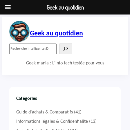
Geek au quotidien
Aller
au
contenu
Geek au quotidien
R
e
c
Geek mania : L'info tech testée pour vous
h
e
r
c
h
e
r
Catégories
Guide d'achats & Comparatifs
(41)
Informations légales & Confidentialité
(13)