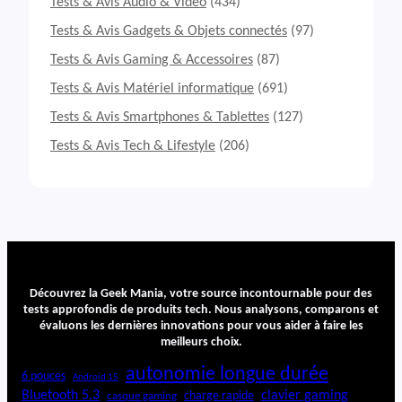
Tests & Avis Audio & Vidéo
(434)
Tests & Avis Gadgets & Objets connectés
(97)
Tests & Avis Gaming & Accessoires
(87)
Tests & Avis Matériel informatique
(691)
Tests & Avis Smartphones & Tablettes
(127)
Tests & Avis Tech & Lifestyle
(206)
Découvrez la Geek Mania, votre source incontournable pour des
tests approfondis de produits tech. Nous analysons, comparons et
évaluons les dernières innovations pour vous aider à faire les
meilleurs choix.
autonomie longue durée
6 pouces
Android 15
Bluetooth 5.3
clavier gaming
charge rapide
casque gaming