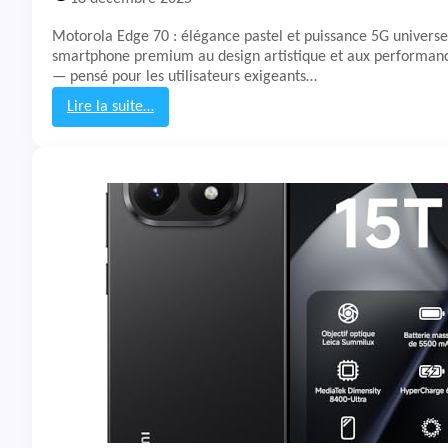
a
o
Motorola Edge 70 : élégance pastel et puissance 5G univers
m
smartphone premium au design artistique et aux performanc
i
— pensé pour les utilisateurs exigeants…
R
e
Lire la suite…
d
:
m
T
i
e
N
s
o
t
t
&
e
A
1
v
5
i
P
s
r
S
o
m
5
a
G
r
t
p
h