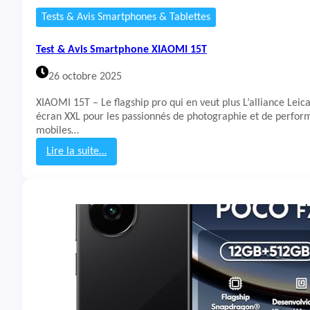
o
Tests & Avis Smartphones & Tablettes
n
e
Test & Avis Smartphone XIAOMI 15T
M
o
26 octobre 2025
t
o
XIAOMI 15T – Le flagship pro qui en veut plus L’alliance Leic
r
écran XXL pour les passionnés de photographie et de perfo
o
mobiles…
l
a
Lire la suite…
E
:
d
T
g
e
e
s
7
t
0
&
A
v
i
s
S