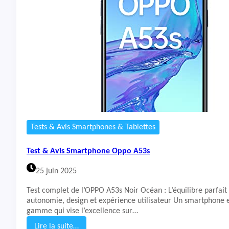
I
&
A
v
i
s
S
m
a
r
t
p
h
o
Tests & Avis Smartphones & Tablettes
n
e
Test & Avis Smartphone Oppo A53s
R
e
25 juin 2025
a
l
Test complet de l’OPPO A53s Noir Océan : L’équilibre parfait
m
autonomie, design et expérience utilisateur Un smartphone 
e
gamme qui vise l’excellence sur…
P
3
Lire la suite…