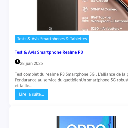
m
a
r
t
p
h
o
Tests & Avis Smartphones & Tablettes
n
e
Test & Avis Smartphone Realme P3
S
o
28 juin 2025
n
y
Test complet du realme P3 Smartphone 5G : L’alliance de la 
X
l’endurance au service du quotidienUn smartphone 5G robus
p
et taillé…
e
r
Lire la suite…
i
:
a
T
1
e
V
s
I
t