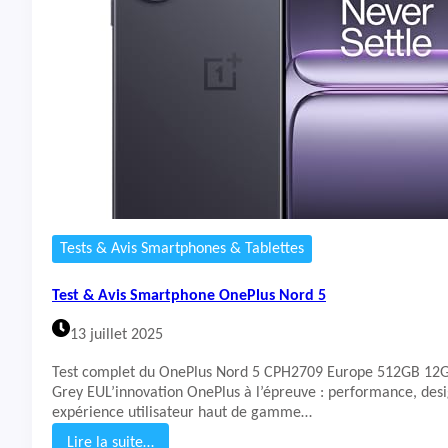
&
A
v
i
s
S
m
a
r
t
p
h
o
Tests & Avis Smartphones & Tablettes
n
e
Test & Avis Smartphone OnePlus Nord 5
P
O
13 juillet 2025
C
O
Test complet du OnePlus Nord 5 CPH2709 Europe 512GB 12
F
Grey EUL’innovation OnePlus à l’épreuve : performance, desi
7
expérience utilisateur haut de gamme…
Lire la suite…