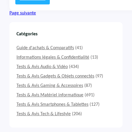
:
T
Page suivante
e
s
t
&
Catégories
A
v
Guide d'achats & Comparatifs
(41)
i
s
Informations légales & Confidentialité
(13)
S
Tests & Avis Audio & Vidéo
(434)
m
a
Tests & Avis Gadgets & Objets connectés
(97)
r
Tests & Avis Gaming & Accessoires
(87)
t
p
Tests & Avis Matériel informatique
(691)
h
o
Tests & Avis Smartphones & Tablettes
(127)
n
Tests & Avis Tech & Lifestyle
(206)
e
O
p