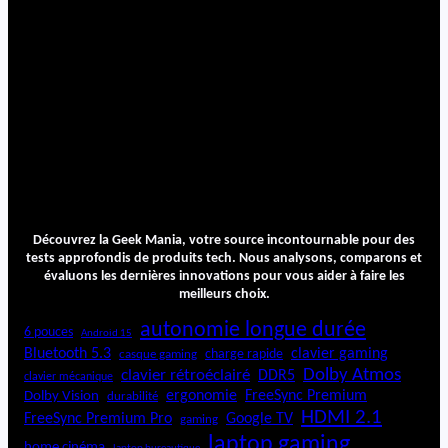
Découvrez la Geek Mania, votre source incontournable pour des
tests approfondis de produits tech. Nous analysons, comparons et
évaluons les dernières innovations pour vous aider à faire les
meilleurs choix.
autonomie longue durée
6 pouces
Android 15
Bluetooth 5.3
clavier gaming
charge rapide
casque gaming
Dolby Atmos
clavier rétroéclairé
DDR5
clavier mécanique
ergonomie
FreeSync Premium
Dolby Vision
durabilité
HDMI 2.1
FreeSync Premium Pro
Google TV
gaming
laptop gaming
home cinéma