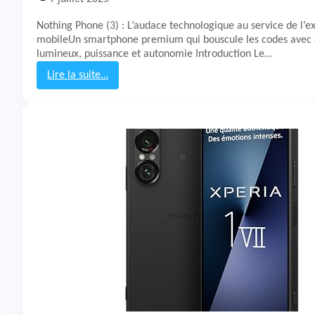
e
P
Nothing Phone (3) : L’audace technologique au service de l’e
l
mobileUn smartphone premium qui bouscule les codes avec 
u
lumineux, puissance et autonomie Introduction Le…
s
N
Lire la suite…
o
:
r
T
d
e
5
s
t
&
A
v
i
s
S
m
a
r
t
p
h