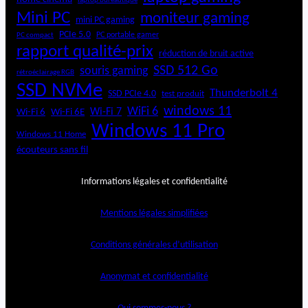
laptop bureautique
Mini PC
moniteur gaming
mini PC gaming
PCIe 5.0
PC portable gamer
PC compact
rapport qualité-prix
réduction de bruit active
SSD 512 Go
souris gaming
rétroéclairage RGB
SSD NVMe
Thunderbolt 4
SSD PCIe 4.0
test produit
windows 11
WiFi 6
Wi-Fi 6E
Wi-Fi 7
Wi-Fi 6
Windows 11 Pro
Windows 11 Home
écouteurs sans fil
Informations légales et confidentialité
Mentions légales simplifiées
Conditions générales d’utilisation
Anonymat et confidentialité