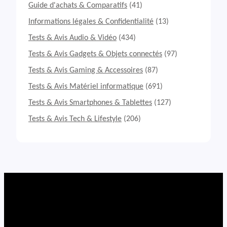
o
Guide d'achats & Comparatifs
(41)
m
p
Informations légales & Confidentialité
(13)
l
Tests & Avis Audio & Vidéo
(434)
e
t
Tests & Avis Gadgets & Objets connectés
(97)
d
Tests & Avis Gaming & Accessoires
(87)
e
l
Tests & Avis Matériel informatique
(691)
’
A
Tests & Avis Smartphones & Tablettes
(127)
m
Tests & Avis Tech & Lifestyle
(206)
a
z
f
i
t
G
T
R
3
:
A