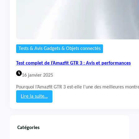
Tests & Avis Gadgets & Objets connectés
Test complet de l’Amazfit GTR 3 : Avis et performances
16 janvier 2025
Pourquoi l’Amazfit GTR 3 est-elle l’une des meilleures montr
Lire la suite…
:
T
e
s
t
Catégories
c