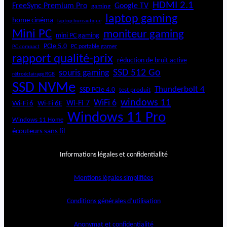
HDMI 2.1
FreeSync Premium Pro
Google TV
gaming
laptop gaming
home cinéma
laptop bureautique
Mini PC
moniteur gaming
mini PC gaming
PCIe 5.0
PC portable gamer
PC compact
rapport qualité-prix
réduction de bruit active
SSD 512 Go
souris gaming
rétroéclairage RGB
SSD NVMe
Thunderbolt 4
SSD PCIe 4.0
test produit
windows 11
WiFi 6
Wi-Fi 6E
Wi-Fi 7
Wi-Fi 6
Windows 11 Pro
Windows 11 Home
écouteurs sans fil
Informations légales et confidentialité
Mentions légales simplifiées
Conditions générales d’utilisation
Anonymat et confidentialité