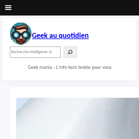
Aller
au
contenu
Geek au quotidien
R
e
c
Geek mania : L'info tech testée pour vous
h
e
r
c
h
e
r