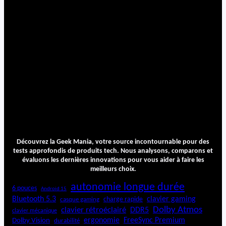
v
i
s
e
t
p
e
r
f
o
r
m
a
n
Découvrez la Geek Mania, votre source incontournable pour des
c
tests approfondis de produits tech. Nous analysons, comparons et
e
évaluons les dernières innovations pour vous aider à faire les
s
meilleurs choix.
autonomie longue durée
6 pouces
Android 15
Bluetooth 5.3
clavier gaming
charge rapide
casque gaming
Dolby Atmos
clavier rétroéclairé
DDR5
clavier mécanique
ergonomie
FreeSync Premium
Dolby Vision
durabilité