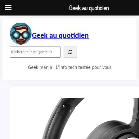
Geek au quotidien
Aller
au
contenu
Geek au quotidien
R
e
c
Geek mania : L'info tech testée pour vous
h
e
r
c
h
e
r