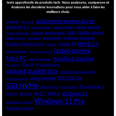
tests approfondis de produits tech. Nous analysons, comparons et
o
évaluons les dernières innovations pour vous aider à faire les
meilleurs choix.
autonomie longue durée
6 pouces
Android 15
Bluetooth 5.3
clavier gaming
charge rapide
casque gaming
Dolby Atmos
clavier rétroéclairé
DDR5
clavier mécanique
ergonomie
FreeSync Premium
Dolby Vision
durabilité
HDMI 2.1
FreeSync Premium Pro
Google TV
gaming
laptop gaming
home cinéma
laptop bureautique
Mini PC
moniteur gaming
mini PC gaming
PCIe 5.0
PC portable gamer
PC compact
rapport qualité-prix
réduction de bruit active
SSD 512 Go
souris gaming
rétroéclairage RGB
SSD NVMe
Thunderbolt 4
SSD PCIe 4.0
test produit
windows 11
WiFi 6
Wi-Fi 6E
Wi-Fi 7
Wi-Fi 6
Windows 11 Pro
Windows 11 Home
écouteurs sans fil