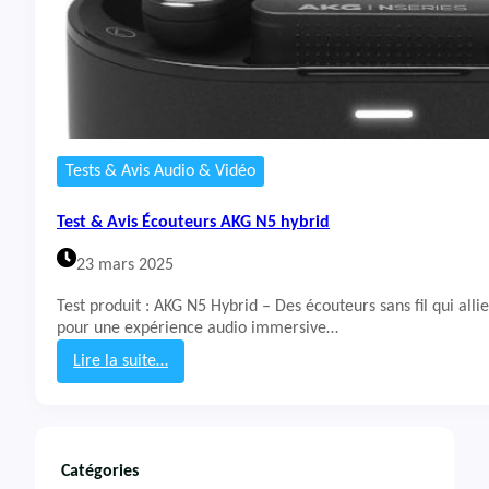
Tests & Avis Audio & Vidéo
Test & Avis Écouteurs AKG N5 hybrid
23 mars 2025
Test produit : AKG N5 Hybrid – Des écouteurs sans fil qui al
pour une expérience audio immersive…
Lire la suite…
:
T
e
s
t
Catégories