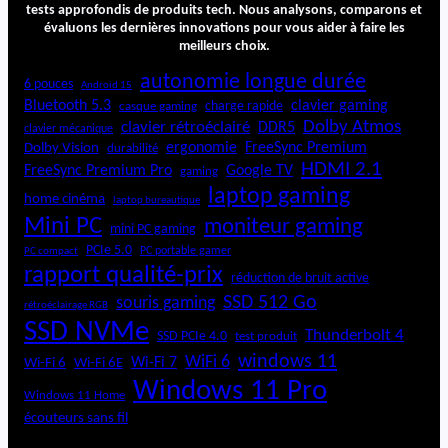
tests approfondis de produits tech. Nous analysons, comparons et
i
évaluons les dernières innovations pour vous aider à faire les
d
meilleurs choix.
autonomie longue durée
6 pouces
Android 15
Bluetooth 5.3
clavier gaming
charge rapide
casque gaming
Dolby Atmos
clavier rétroéclairé
DDR5
clavier mécanique
ergonomie
FreeSync Premium
Dolby Vision
durabilité
HDMI 2.1
FreeSync Premium Pro
Google TV
gaming
laptop gaming
home cinéma
laptop bureautique
Mini PC
moniteur gaming
mini PC gaming
PCIe 5.0
PC portable gamer
PC compact
rapport qualité-prix
réduction de bruit active
SSD 512 Go
souris gaming
rétroéclairage RGB
SSD NVMe
Thunderbolt 4
SSD PCIe 4.0
test produit
windows 11
WiFi 6
Wi-Fi 6E
Wi-Fi 7
Wi-Fi 6
Windows 11 Pro
Windows 11 Home
écouteurs sans fil