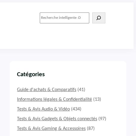
R
e
c
h
e
r
c
h
e
r
Catégories
Guide d'achats & Comparatifs
(41)
Informations légales & Confidentialité
(13)
Tests & Avis Audio & Vidéo
(434)
Tests & Avis Gadgets & Objets connectés
(97)
Tests & Avis Gaming & Accessoires
(87)