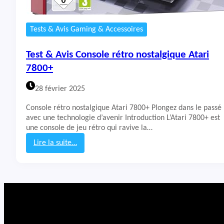
Tests & Avis Gaming & Accessoires
Test & Avis Console rétro nostalgique Atari
7800+
28 février 2025
Console rétro nostalgique Atari 7800+ Plongez dans le passé
avec une technologie d’avenir Introduction L’Atari 7800+ est
une console de jeu rétro qui ravive la…
Lire la suite…
:
T
e
s
t
&
A
v