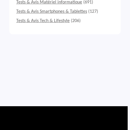
Tests & Avis Matériel informatique
(691)
Tests & Avis Smartphones & Tablettes
(127)
Tests & Avis Tech & Lifestyle
(206)