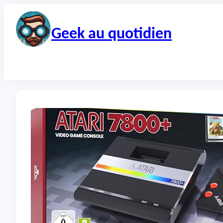
Aller
au
contenu
Geek au quotidien