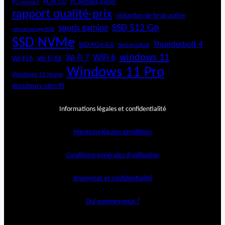
PCIe 5.0
PC portable gamer
PC compact
rapport qualité-prix
réduction de bruit active
SSD 512 Go
souris gaming
rétroéclairage RGB
SSD NVMe
Thunderbolt 4
SSD PCIe 4.0
test produit
windows 11
WiFi 6
Wi-Fi 6E
Wi-Fi 7
Wi-Fi 6
Windows 11 Pro
Windows 11 Home
écouteurs sans fil
Informations légales et confidentialité
Mentions légales simplifiées
Conditions générales d’utilisation
Anonymat et confidentialité
Qui sommes-nous ?