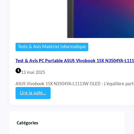
Tests & Avis Matériel informatique
Test & Avis PC Portable ASUS Vivobook 15X N3504YA-L1
13 mai 2025
ASUS Vivobook 15X N3504YA-L1113W OLED : L’équilibre parfait
Lire la suite…
:
T
e
s
t
Catégories
&