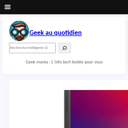
Aller
au
contenu
Geek au quotidien
R
e
c
Geek mania : L'info tech testée pour vous
h
e
r
c
h
e
r