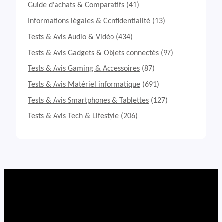
A
Guide d'achats & Comparatifs
(41)
v
i
Informations légales & Confidentialité
(13)
s
Tests & Avis Audio & Vidéo
(434)
P
C
Tests & Avis Gadgets & Objets connectés
(97)
P
Tests & Avis Gaming & Accessoires
(87)
o
r
Tests & Avis Matériel informatique
(691)
t
a
Tests & Avis Smartphones & Tablettes
(127)
b
Tests & Avis Tech & Lifestyle
(206)
l
e
A
S
U
S
V
i
v
o
b