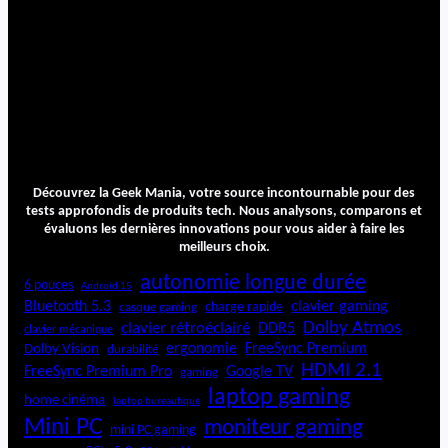
o
o
k
1
5
X
N
3
5
Découvrez la Geek Mania, votre source incontournable pour des
0
tests approfondis de produits tech. Nous analysons, comparons et
4
évaluons les dernières innovations pour vous aider à faire les
Y
meilleurs choix.
A
-
autonomie longue durée
6 pouces
Android 15
L
Bluetooth 5.3
clavier gaming
charge rapide
casque gaming
1
Dolby Atmos
clavier rétroéclairé
DDR5
clavier mécanique
1
ergonomie
FreeSync Premium
Dolby Vision
durabilité
1
HDMI 2.1
FreeSync Premium Pro
Google TV
3
gaming
laptop gaming
W
home cinéma
laptop bureautique
Mini PC
moniteur gaming
mini PC gaming