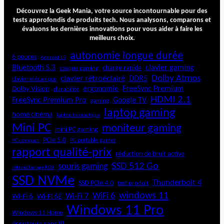
e
Découvrez la Geek Mania, votre source incontournable pour des
r
tests approfondis de produits tech. Nous analysons, comparons et
p
évaluons les dernières innovations pour vous aider à faire les
o
meilleurs choix.
u
autonomie longue durée
r
6 pouces
Android 15
2
Bluetooth 5.3
clavier gaming
charge rapide
casque gaming
0
Dolby Atmos
clavier rétroéclairé
DDR5
clavier mécanique
0
ergonomie
FreeSync Premium
Dolby Vision
durabilité
0
HDMI 2.1
FreeSync Premium Pro
Google TV
gaming
€
laptop gaming
home cinéma
laptop bureautique
Mini PC
moniteur gaming
mini PC gaming
PCIe 5.0
PC portable gamer
PC compact
rapport qualité-prix
réduction de bruit active
SSD 512 Go
souris gaming
rétroéclairage RGB
SSD NVMe
Thunderbolt 4
SSD PCIe 4.0
test produit
windows 11
WiFi 6
Wi-Fi 6E
Wi-Fi 7
Wi-Fi 6
Windows 11 Pro
Windows 11 Home