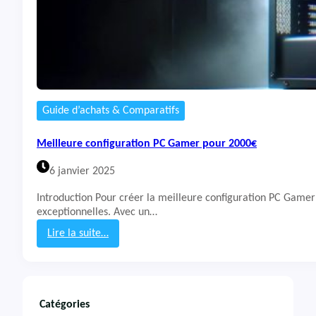
Guide d’achats & Comparatifs
Meilleure configuration PC Gamer pour 2000€
6 janvier 2025
Introduction Pour créer la meilleure configuration PC Gamer 
exceptionnelles. Avec un…
Lire la suite…
:
M
e
i
l
Catégories