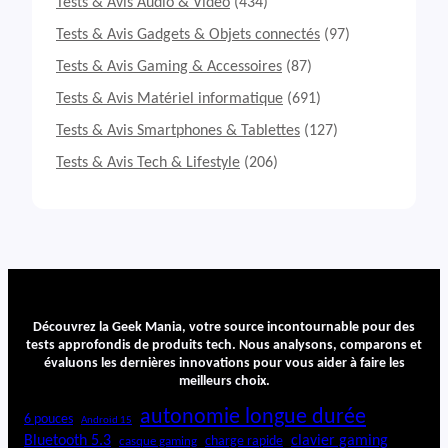
Tests & Avis Audio & Vidéo
(434)
Tests & Avis Gadgets & Objets connectés
(97)
Tests & Avis Gaming & Accessoires
(87)
Tests & Avis Matériel informatique
(691)
Tests & Avis Smartphones & Tablettes
(127)
Tests & Avis Tech & Lifestyle
(206)
Découvrez la Geek Mania, votre source incontournable pour des
tests approfondis de produits tech. Nous analysons, comparons et
évaluons les dernières innovations pour vous aider à faire les
meilleurs choix.
autonomie longue durée
6 pouces
Android 15
Bluetooth 5.3
clavier gaming
charge rapide
casque gaming