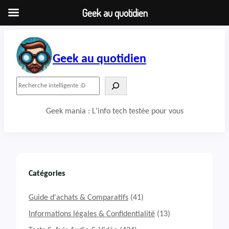
Geek au quotidien
Aller
au
contenu
Geek au quotidien
R
e
c
Geek mania : L'info tech testée pour vous
h
e
r
c
h
e
r
Catégories
Guide d'achats & Comparatifs
(41)
Informations légales & Confidentialité
(13)