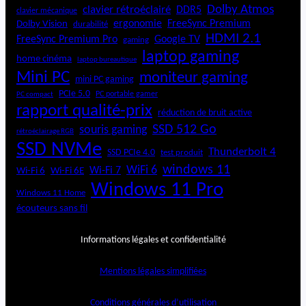
Dolby Atmos
clavier rétroéclairé
DDR5
clavier mécanique
ergonomie
FreeSync Premium
Dolby Vision
durabilité
HDMI 2.1
FreeSync Premium Pro
Google TV
gaming
laptop gaming
home cinéma
laptop bureautique
Mini PC
moniteur gaming
mini PC gaming
PCIe 5.0
PC portable gamer
PC compact
rapport qualité-prix
réduction de bruit active
SSD 512 Go
souris gaming
rétroéclairage RGB
SSD NVMe
Thunderbolt 4
SSD PCIe 4.0
test produit
windows 11
WiFi 6
Wi-Fi 6E
Wi-Fi 7
Wi-Fi 6
Windows 11 Pro
Windows 11 Home
écouteurs sans fil
Informations légales et confidentialité
Mentions légales simplifiées
Conditions générales d’utilisation