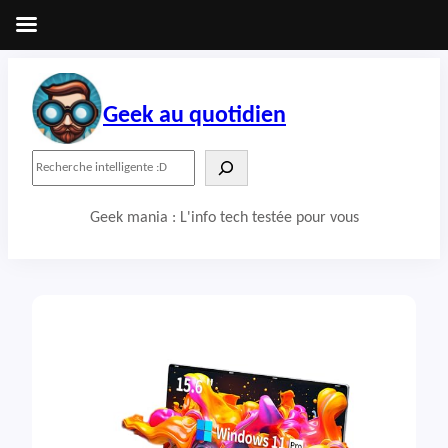
Aller
au
contenu
Geek au quotidien
R
e
c
Geek mania : L'info tech testée pour vous
h
e
r
c
h
e
r