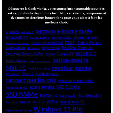
Découvrez la Geek Mania, votre source incontournable pour des
tests approfondis de produits tech. Nous analysons, comparons et
évaluons les dernières innovations pour vous aider à faire les
meilleurs choix.
autonomie longue durée
6 pouces
Android 15
Bluetooth 5.3
clavier gaming
charge rapide
casque gaming
Dolby Atmos
clavier rétroéclairé
DDR5
clavier mécanique
ergonomie
FreeSync Premium
Dolby Vision
durabilité
HDMI 2.1
FreeSync Premium Pro
Google TV
gaming
laptop gaming
home cinéma
laptop bureautique
Mini PC
moniteur gaming
mini PC gaming
PCIe 5.0
PC portable gamer
PC compact
rapport qualité-prix
réduction de bruit active
SSD 512 Go
souris gaming
rétroéclairage RGB
SSD NVMe
Thunderbolt 4
SSD PCIe 4.0
test produit
windows 11
WiFi 6
Wi-Fi 6E
Wi-Fi 7
Wi-Fi 6
Windows 11 Pro
Windows 11 Home