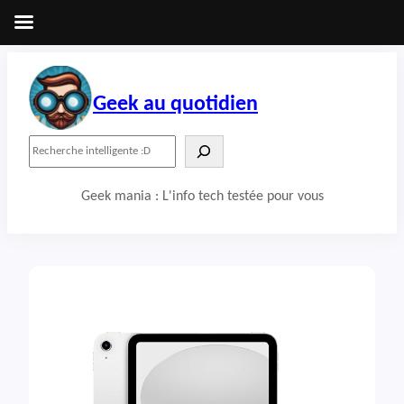
Aller
au
contenu
Geek au quotidien
R
e
c
Geek mania : L'info tech testée pour vous
h
e
r
c
h
e
r