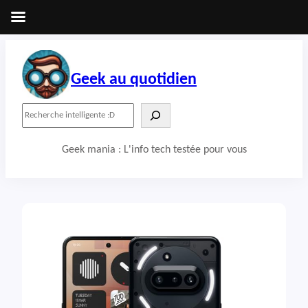
Aller
au
contenu
Geek au quotidien
R
e
c
Geek mania : L'info tech testée pour vous
h
e
r
c
h
e
r