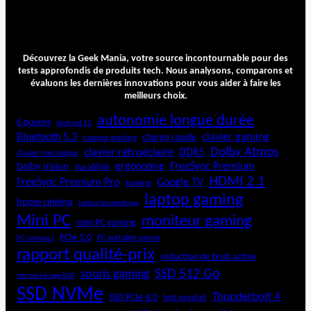
Découvrez la Geek Mania, votre source incontournable pour des
tests approfondis de produits tech. Nous analysons, comparons et
évaluons les dernières innovations pour vous aider à faire les
meilleurs choix.
autonomie longue durée
6 pouces
Android 15
Bluetooth 5.3
clavier gaming
charge rapide
casque gaming
Dolby Atmos
clavier rétroéclairé
DDR5
clavier mécanique
ergonomie
FreeSync Premium
Dolby Vision
durabilité
HDMI 2.1
FreeSync Premium Pro
Google TV
gaming
laptop gaming
home cinéma
laptop bureautique
Mini PC
moniteur gaming
mini PC gaming
PCIe 5.0
PC portable gamer
PC compact
rapport qualité-prix
réduction de bruit active
SSD 512 Go
souris gaming
rétroéclairage RGB
SSD NVMe
Thunderbolt 4
SSD PCIe 4.0
test produit