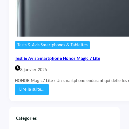
Tests & Avis Smartphones & Tablettes
Test & Avis Smartphone Honor Magic 7 Lite
8 janvier 2025
HONOR Magic7 Lite : Un smartphone endurant qui défie les
Lire la suite…
:
T
e
s
t
Catégories
&