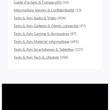
A
Guide d'achats & Comparatifs
(41)
v
i
Informations légales & Confidentialité
(13)
s
Tests & Avis Audio & Vidéo
(434)
S
m
Tests & Avis Gadgets & Objets connectés
(97)
a
Tests & Avis Gaming & Accessoires
(87)
r
t
Tests & Avis Matériel informatique
(691)
p
h
Tests & Avis Smartphones & Tablettes
(127)
o
Tests & Avis Tech & Lifestyle
(206)
n
e
H
o
n
o
r
M
a
g
i