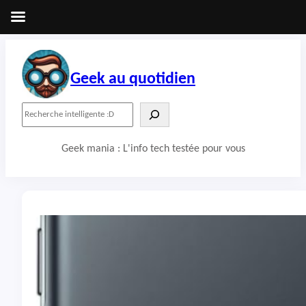
Aller
au
contenu
Geek au quotidien
R
e
c
Geek mania : L'info tech testée pour vous
h
e
r
c
h
e
r