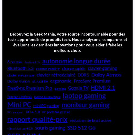
c
7
L
i
t
e
Découvrez la Geek Mania, votre source incontournable pour des
tests approfondis de produits tech. Nous analysons, comparons et
évaluons les dernières innovations pour vous aider à faire les
meilleurs choix.
autonomie longue durée
6 pouces
Android 15
Bluetooth 5.3
clavier gaming
charge rapide
casque gaming
Dolby Atmos
clavier rétroéclairé
DDR5
clavier mécanique
ergonomie
FreeSync Premium
Dolby Vision
durabilité
HDMI 2.1
FreeSync Premium Pro
Google TV
gaming
laptop gaming
home cinéma
laptop bureautique
Mini PC
moniteur gaming
mini PC gaming
PCIe 5.0
PC portable gamer
PC compact
rapport qualité-prix
réduction de bruit active
SSD 512 Go
souris gaming
rétroéclairage RGB