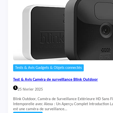
t
&
A
v
i
s
C
a
m
é
r
a
d
e
Tests & Avis Gadgets & Objets connectés
s
u
Test & Avis Caméra de surveillance Blink Outdoor
r
v
25 février 2025
e
i
Blink Outdoor, Caméra de Surveillance Extérieure HD Sans Fi
l
Intemporelle avec Alexa : Un Aperçu Complet Introduction L
l
est une caméra de surveillance…
a