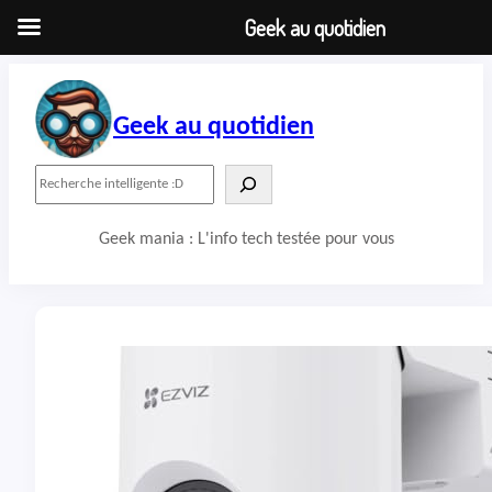
Geek au quotidien
Aller
au
contenu
Geek au quotidien
R
e
c
Geek mania : L'info tech testée pour vous
h
e
r
c
h
e
r