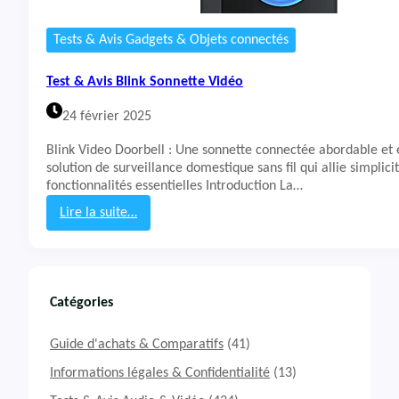
d
e
Tests & Avis Gadgets & Objets connectés
s
u
Test & Avis Blink Sonnette Vidéo
r
v
24 février 2025
e
i
Blink Video Doorbell : Une sonnette connectée abordable et 
l
solution de surveillance domestique sans fil qui allie simplici
l
fonctionnalités essentielles Introduction La…
a
n
Lire la suite…
c
:
e
T
c
e
o
s
n
t
Catégories
n
&
e
A
Guide d'achats & Comparatifs
(41)
c
v
t
i
Informations légales & Confidentialité
(13)
é
s