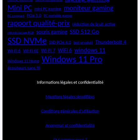
laptop bureautique
Mini PC
moniteur gaming
mini PC gaming
PCIe 5.0
PC portable gamer
PC compact
rapport qualité-prix
réduction de bruit active
SSD 512 Go
souris gaming
rétroéclairage RGB
SSD NVMe
Thunderbolt 4
SSD PCIe 4.0
test produit
windows 11
WiFi 6
Wi-Fi 6E
Wi-Fi 7
Wi-Fi 6
Windows 11 Pro
Windows 11 Home
écouteurs sans fil
Informations légales et confidentialité
Mentions légales simplifiées
Conditions générales d’utilisation
Anonymat et confidentialité