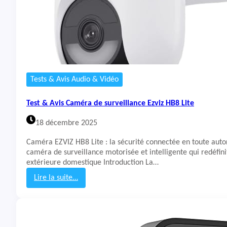
Tests & Avis Audio & Vidéo
Test & Avis Caméra de surveillance Ezviz HB8 Lite
18 décembre 2025
Caméra EZVIZ HB8 Lite : la sécurité connectée en toute au
caméra de surveillance motorisée et intelligente qui redéfinit
extérieure domestique Introduction La…
Lire la suite…
:
T
e
s