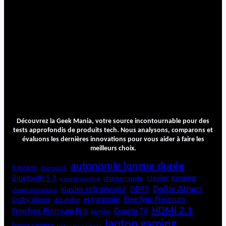
Découvrez la Geek Mania, votre source incontournable pour des
tests approfondis de produits tech. Nous analysons, comparons et
évaluons les dernières innovations pour vous aider à faire les
meilleurs choix.
autonomie longue durée
6 pouces
Android 15
Bluetooth 5.3
clavier gaming
charge rapide
casque gaming
Dolby Atmos
clavier rétroéclairé
DDR5
clavier mécanique
ergonomie
FreeSync Premium
Dolby Vision
durabilité
HDMI 2.1
FreeSync Premium Pro
Google TV
gaming
laptop gaming
home cinéma