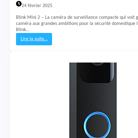
v
24 février 2025
e
i
Blink Mini 2 – La caméra de surveillance compacte qui voit 
l
caméra aux grandes ambitions pour la sécurité domestique I
l
Blink…
a
n
Lire la suite…
c
:
e
T
B
e
l
s
i
t
n
&
k
A
O
v
u
i
t
s
d
C
o
a
o
m
r
é
r
a