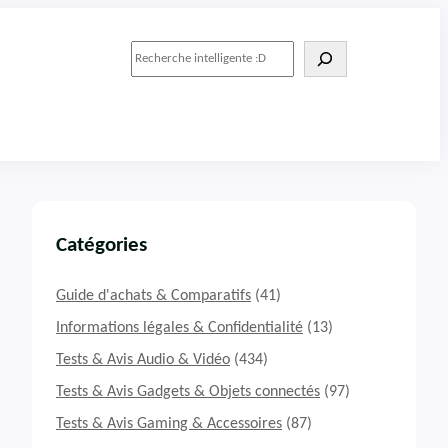
R
e
c
h
e
r
c
h
e
r
Catégories
Guide d'achats & Comparatifs
(41)
Informations légales & Confidentialité
(13)
Tests & Avis Audio & Vidéo
(434)
Tests & Avis Gadgets & Objets connectés
(97)
Tests & Avis Gaming & Accessoires
(87)