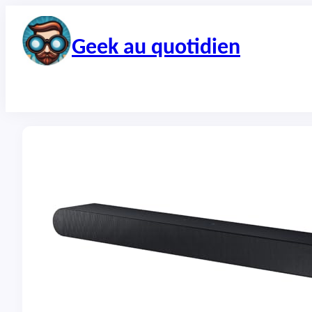
Aller
au
contenu
Geek au quotidien