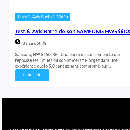
Tests & Avis Audio & Vidéo
Test & Avis Barre de son SAMSUNG HWS66D
20 mars 2025
Samsung HW-S66D/XE : Une barre de son compacte qui
repousse les limites du son immersif Plongez dans une
expérience audio 5.0 canaux sans compromis sur…
Lire la suite…
:
T
e
s
t
&
A
v
i