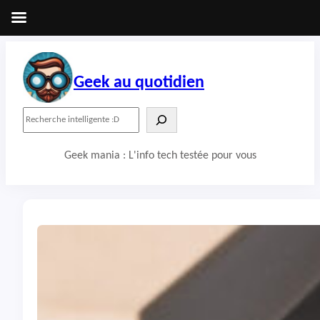
Aller
au
contenu
Geek au quotidien
R
e
c
Geek mania : L'info tech testée pour vous
h
e
r
c
h
e
r