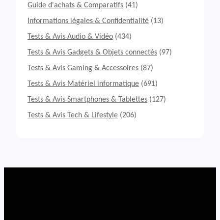
o
Guide d'achats & Comparatifs
(41)
m
p
Informations légales & Confidentialité
(13)
l
Tests & Avis Audio & Vidéo
(434)
e
t
Tests & Avis Gadgets & Objets connectés
(97)
s
Tests & Avis Gaming & Accessoires
(87)
o
u
Tests & Avis Matériel informatique
(691)
r
i
Tests & Avis Smartphones & Tablettes
(127)
s
Tests & Avis Tech & Lifestyle
(206)
C
o
r
s
a
i
r
I
r
o
n