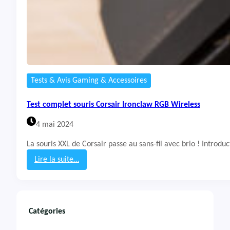
Tests & Avis Gaming & Accessoires
Test complet souris Corsair Ironclaw RGB Wireless
4 mai 2024
La souris XXL de Corsair passe au sans-fil avec brio ! Intro
Lire la suite…
:
T
e
s
t
Catégories
c