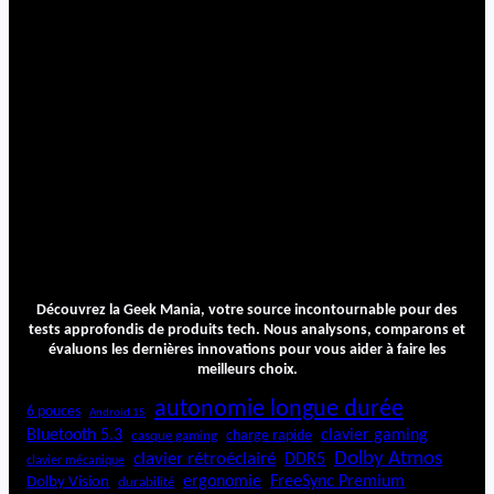
c
l
a
w
R
G
B
W
i
r
e
l
e
s
Découvrez la Geek Mania, votre source incontournable pour des
s
tests approfondis de produits tech. Nous analysons, comparons et
évaluons les dernières innovations pour vous aider à faire les
meilleurs choix.
autonomie longue durée
6 pouces
Android 15
Bluetooth 5.3
clavier gaming
charge rapide
casque gaming
Dolby Atmos
clavier rétroéclairé
DDR5
clavier mécanique
ergonomie
FreeSync Premium
Dolby Vision
durabilité