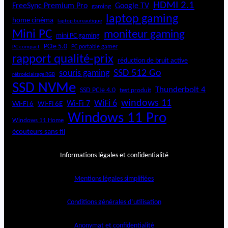
HDMI 2.1
FreeSync Premium Pro
Google TV
gaming
laptop gaming
home cinéma
laptop bureautique
Mini PC
moniteur gaming
mini PC gaming
PCIe 5.0
PC portable gamer
PC compact
rapport qualité-prix
réduction de bruit active
SSD 512 Go
souris gaming
rétroéclairage RGB
SSD NVMe
Thunderbolt 4
SSD PCIe 4.0
test produit
windows 11
WiFi 6
Wi-Fi 6E
Wi-Fi 7
Wi-Fi 6
Windows 11 Pro
Windows 11 Home
écouteurs sans fil
Informations légales et confidentialité
Mentions légales simplifiées
Conditions générales d’utilisation
Anonymat et confidentialité